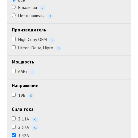
Все
В наличии
2
Нет в наличии
3
Производитель
High Copy OEM
2
Liteon, Delta, Hipro
3
Мощность
65Вт
5
Напряжение
19В
5
Сила тока
2.11А
+1
2.37А
+1
3.42А