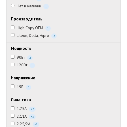
Нет в наличии
1
Производитель
High Copy OEM
1
Liteon, Delta, Hipro
2
Мощность
90Вт
2
120Вт
1
Напряжение
19В
3
Сила тока
1.75А
+2
2.11А
+3
2.25/2А
+1