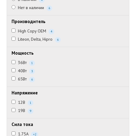
Нет в наличии
6
Производитель
High Copy OEM
4
Liteon, Delta, Hipro
6
Мощность
36Вт
1
40Вт
3
65Вт
6
Напряжение
12В
1
19В
9
Сила тока
1.75А
+2