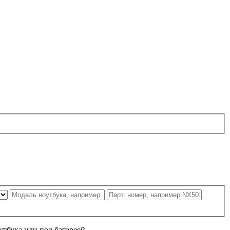
утбука или под батареей