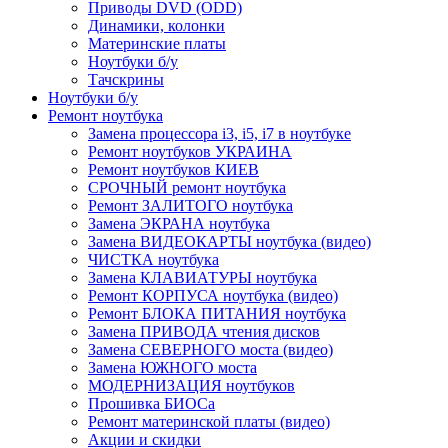
Приводы DVD (ODD)
Динамики, колонки
Материнские платы
Ноутбуки б/у
Тачскрины
Ноутбуки б/у
Ремонт ноутбука
Замена процессора i3, i5, i7 в ноутбуке
Ремонт ноутбуков УКРАИНА
Ремонт ноутбуков КИЕВ
СРОЧНЫЙ ремонт ноутбука
Ремонт ЗАЛИТОГО ноутбука
Замена ЭКРАНА ноутбука
Замена ВИДЕОКАРТЫ ноутбука (видео)
ЧИСТКА ноутбука
Замена КЛАВИАТУРЫ ноутбука
Ремонт КОРПУСА ноутбука (видео)
Ремонт БЛОКА ПИТАНИЯ ноутбука
Замена ПРИВОДА чтения дисков
Замена СЕВЕРНОГО моста (видео)
Замена ЮЖНОГО моста
МОДЕРНИЗАЦИЯ ноутбуков
Прошивка БИОСа
Ремонт материнской платы (видео)
Акции и скидки