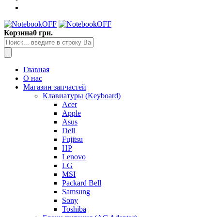
Корзина
0 грн.
Главная
О нас
Магазин запчастей
Клавиатуры (Keyboard)
Acer
Apple
Asus
Dell
Fujitsu
HP
Lenovo
LG
MSI
Packard Bell
Samsung
Sony
Toshiba