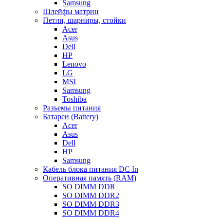
Samsung
Шлейфы матриц
Петли, шарниры, стойки
Acer
Asus
Dell
HP
Lenovo
LG
MSI
Samsung
Toshiba
Разъемы питания
Батареи (Battery)
Acer
Asus
Dell
HP
Samsung
Кабель блока питания DC In
Оперативная память (RAM)
SO DIMM DDR
SO DIMM DDR2
SO DIMM DDR3
SO DIMM DDR4