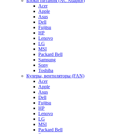
Блоки питания (AC Adaptor)
Acer
Apple
Asus
Dell
Fujitsu
HP
Lenovo
LG
MSI
Packard Bell
Samsung
Sony
Toshiba
Кулеры, вентиляторы (FAN)
Acer
Apple
Asus
Dell
Fujitsu
HP
Lenovo
LG
MSI
Packard Bell