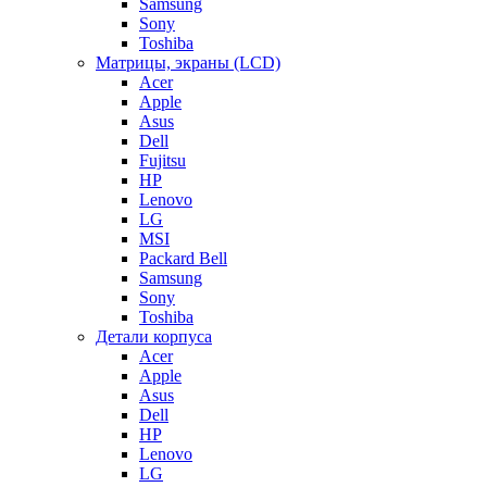
Samsung
Sony
Toshiba
Матрицы, экраны (LCD)
Acer
Apple
Asus
Dell
Fujitsu
HP
Lenovo
LG
MSI
Packard Bell
Samsung
Sony
Toshiba
Детали корпуса
Acer
Apple
Asus
Dell
HP
Lenovo
LG