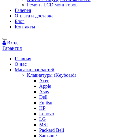
Ремонт LCD мониторов
Галерея
Оплата и доставка
Блог
Контакты
Вход
Гарантия
Главная
О нас
Магазин запчастей
Клавиатуры (Keyboard)
Acer
Apple
Asus
Dell
Fujitsu
HP
Lenovo
LG
MSI
Packard Bell
Samsung