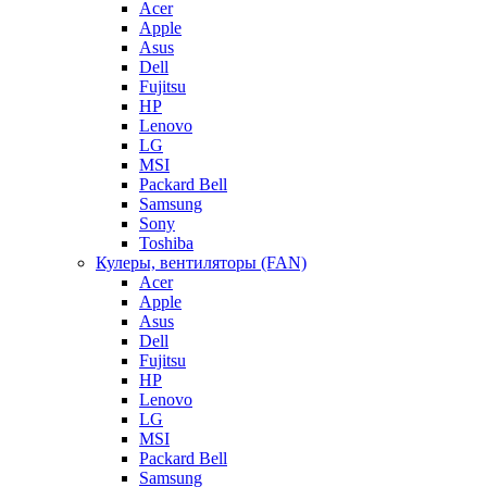
Acer
Apple
Asus
Dell
Fujitsu
HP
Lenovo
LG
MSI
Packard Bell
Samsung
Sony
Toshiba
Кулеры, вентиляторы (FAN)
Acer
Apple
Asus
Dell
Fujitsu
HP
Lenovo
LG
MSI
Packard Bell
Samsung