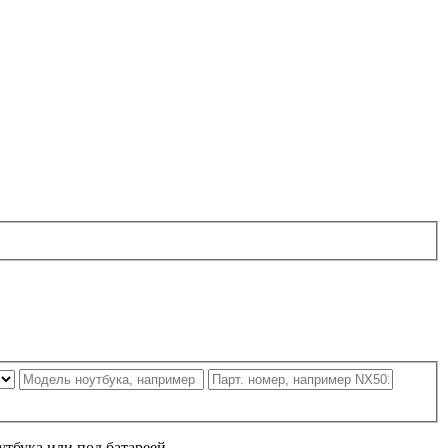
утбука или под батареей