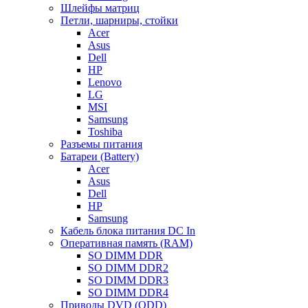
Шлейфы матриц
Петли, шарниры, стойки
Acer
Asus
Dell
HP
Lenovo
LG
MSI
Samsung
Toshiba
Разъемы питания
Батареи (Battery)
Acer
Asus
Dell
HP
Samsung
Кабель блока питания DC In
Оперативная память (RAM)
SO DIMM DDR
SO DIMM DDR2
SO DIMM DDR3
SO DIMM DDR4
Приводы DVD (ODD)