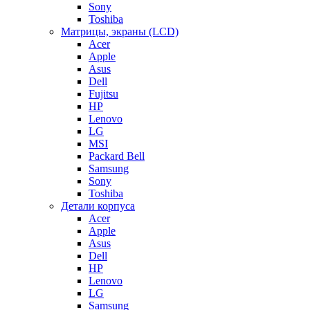
Sony
Toshiba
Матрицы, экраны (LCD)
Acer
Apple
Asus
Dell
Fujitsu
HP
Lenovo
LG
MSI
Packard Bell
Samsung
Sony
Toshiba
Детали корпуса
Acer
Apple
Asus
Dell
HP
Lenovo
LG
Samsung