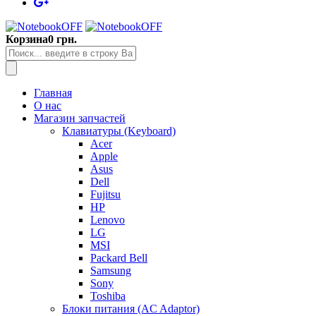
Корзина
0 грн.
Главная
О нас
Магазин запчастей
Клавиатуры (Keyboard)
Acer
Apple
Asus
Dell
Fujitsu
HP
Lenovo
LG
MSI
Packard Bell
Samsung
Sony
Toshiba
Блоки питания (AC Adaptor)