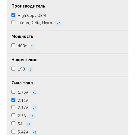
Производитель
High Copy OEM
Liteon, Delta, Hipro
+2
Мощность
40Вт
1
Напряжение
19В
1
Сила тока
1.75А
+1
2.11А
2.37А
+2
2.5А
+1
3А
+1
3.42А
+2