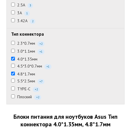
2.5А
3
3А
1
3.42А
2
Тип коннектора
2.3*0.7мм
+2
3.0*1.1мм
+1
4.0*1.35мм
4.5*3.0*0.7мм
+1
4.8*1.7мм
5.5*2.5мм
+7
TYPE-C
+2
Плоский
+2
Блоки питания для ноутбуков Asus Тип
коннектора 4.0*1.35мм, 4.8*1.7мм