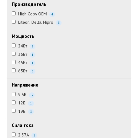
Производитель
High Copy OEM
4
Liteon, Delta, Hipro
3
Мощность
24Вт
3
36Вт
1
45Вт
1
65Вт
2
Напряжение
9.5В
3
12В
1
19В
3
Сила тока
2.37А
1