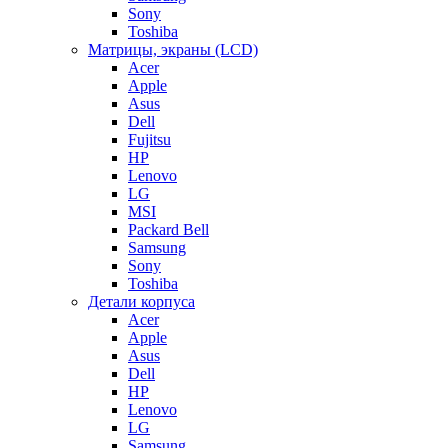
Sony
Toshiba
Матрицы, экраны (LCD)
Acer
Apple
Asus
Dell
Fujitsu
HP
Lenovo
LG
MSI
Packard Bell
Samsung
Sony
Toshiba
Детали корпуса
Acer
Apple
Asus
Dell
HP
Lenovo
LG
Samsung