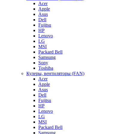
Acer
Apple
Asus
Dell
Fujitsu
HP
Lenovo
LG
MSI
Packard Bell
Samsung
Sony
Toshiba
Кулеры, вентиляторы (FAN)
Acer
Apple
Asus
Dell
Fujitsu
HP
Lenovo
LG
MSI
Packard Bell
Samsung