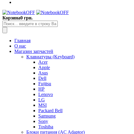
Корзина
0 грн.
Главная
О нас
Магазин запчастей
Клавиатуры (Keyboard)
Acer
Apple
Asus
Dell
Fujitsu
HP
Lenovo
LG
MSI
Packard Bell
Samsung
Sony
Toshiba
Блоки питания (AC Adaptor)