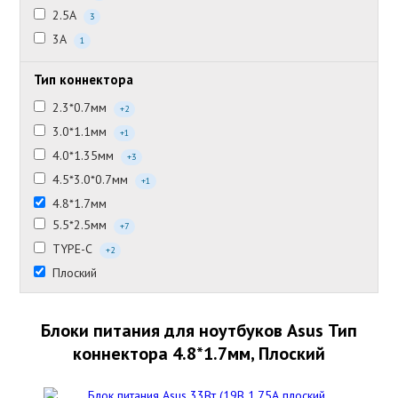
2.5А
3
3А
1
Тип коннектора
2.3*0.7мм
+2
3.0*1.1мм
+1
4.0*1.35мм
+3
4.5*3.0*0.7мм
+1
4.8*1.7мм
5.5*2.5мм
+7
TYPE-C
+2
Плоский
Блоки питания для ноутбуков Asus Тип
коннектора 4.8*1.7мм, Плоский