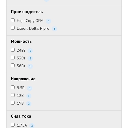
Производитель
High Copy OEM
3
Liteon, Delta, Hipro
3
Мощность
24Вт
3
33Вт
2
36Вт
1
Напряжение
9.5В
3
12В
1
19В
2
Сила тока
1.75А
2