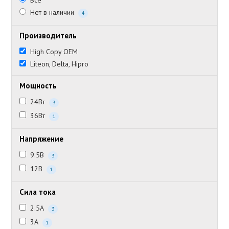
Все
Нет в наличии
4
Производитель
High Copy OEM
Liteon, Delta, Hipro
Мощность
24Вт
3
36Вт
1
Напряжение
9.5В
3
12В
1
Сила тока
2.5А
3
3А
1