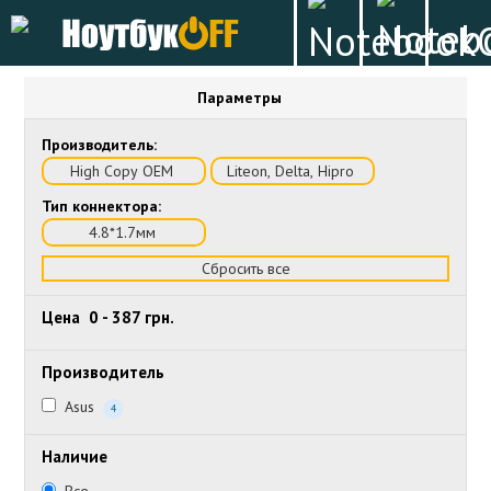
Параметры
Производитель:
High Copy OEM
Liteon, Delta, Hipro
Тип коннектора:
4.8*1.7мм
Сбросить все
Цена
0
-
387
грн.
Производитель
Asus
4
Наличие