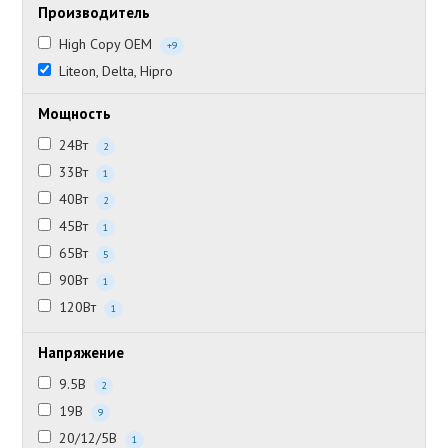
Производитель
High Copy OEM
+9
Liteon, Delta, Hipro
Мощность
24Вт
2
33Вт
1
40Вт
2
45Вт
1
65Вт
5
90Вт
1
120Вт
1
Напряжение
9.5В
2
19В
9
20/12/5В
1