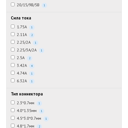
20/15/9В/5В
1
Сила тока
1.75А
1
2.11А
2
2.25/2А
1
2.25/3А/2А
1
2.5А
2
3.42А
4
4.74А
1
6.32А
1
Тип коннектора
2.3*0.7мм
1
4.0*1.35мм
1
4.5*3.0*0.7мм
1
4.8*1.7мм
2