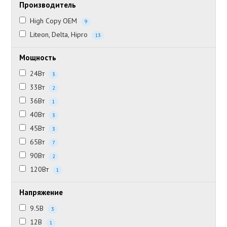
Производитель
High Copy OEM
9
Liteon, Delta, Hipro
13
Мощность
24Вт
3
33Вт
2
36Вт
1
40Вт
3
45Вт
3
65Вт
7
90Вт
2
120Вт
1
Напряжение
9.5В
3
12В
1