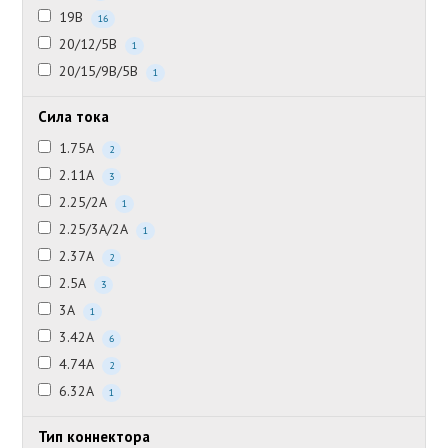
19В
16
20/12/5В
1
20/15/9В/5В
1
Сила тока
1.75А
2
2.11А
3
2.25/2А
1
2.25/3А/2А
1
2.37А
2
2.5А
3
3А
1
3.42А
6
4.74А
2
6.32А
1
Тип коннектора