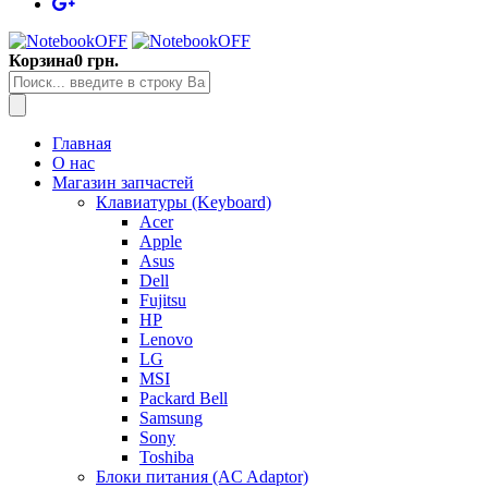
Корзина
0 грн.
Главная
О нас
Магазин запчастей
Клавиатуры (Keyboard)
Acer
Apple
Asus
Dell
Fujitsu
HP
Lenovo
LG
MSI
Packard Bell
Samsung
Sony
Toshiba
Блоки питания (AC Adaptor)