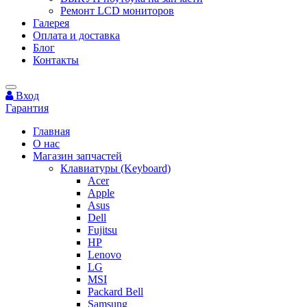
Ремонт LCD мониторов
Галерея
Оплата и доставка
Блог
Контакты
Вход
Гарантия
Главная
О нас
Магазин запчастей
Клавиатуры (Keyboard)
Acer
Apple
Asus
Dell
Fujitsu
HP
Lenovo
LG
MSI
Packard Bell
Samsung