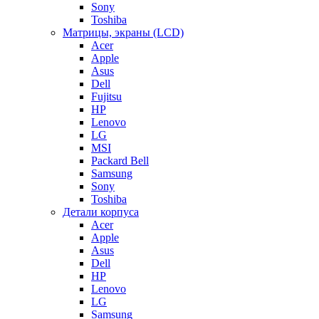
Sony
Toshiba
Матрицы, экраны (LCD)
Acer
Apple
Asus
Dell
Fujitsu
HP
Lenovo
LG
MSI
Packard Bell
Samsung
Sony
Toshiba
Детали корпуса
Acer
Apple
Asus
Dell
HP
Lenovo
LG
Samsung