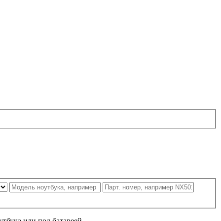
утбука или под батареей