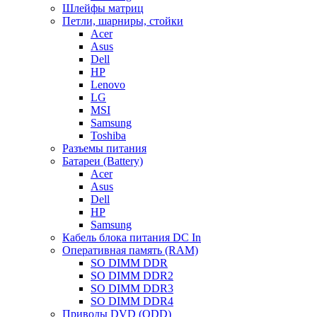
Шлейфы матриц
Петли, шарниры, стойки
Acer
Asus
Dell
HP
Lenovo
LG
MSI
Samsung
Toshiba
Разъемы питания
Батареи (Battery)
Acer
Asus
Dell
HP
Samsung
Кабель блока питания DC In
Оперативная память (RAM)
SO DIMM DDR
SO DIMM DDR2
SO DIMM DDR3
SO DIMM DDR4
Приводы DVD (ODD)