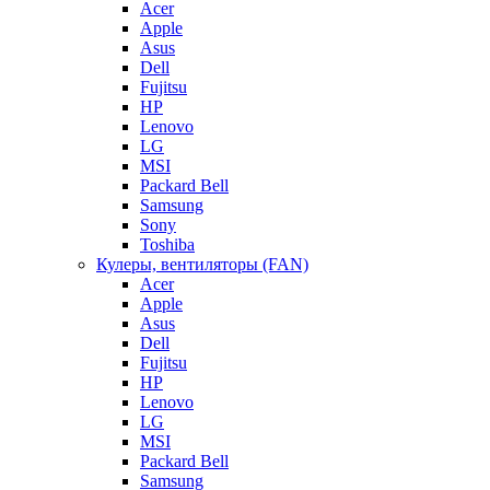
Acer
Apple
Asus
Dell
Fujitsu
HP
Lenovo
LG
MSI
Packard Bell
Samsung
Sony
Toshiba
Кулеры, вентиляторы (FAN)
Acer
Apple
Asus
Dell
Fujitsu
HP
Lenovo
LG
MSI
Packard Bell
Samsung