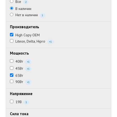
Все
2
В наличии
Нет в наличии
1
Производитель
High Copy OEM
Liteon, Delta, Hipro
+1
Мощность
40Вт
+1
45Вт
+1
65Вт
90Вт
+1
Напряжение
19В
1
Сила тока