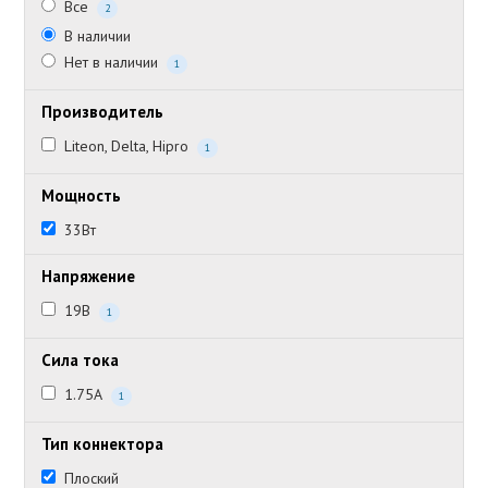
Все
2
В наличии
Нет в наличии
1
Производитель
Liteon, Delta, Hipro
1
Мощность
33Вт
Напряжение
19В
1
Сила тока
1.75А
1
Тип коннектора
Плоский