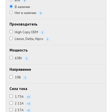
Все
6
В наличии
Нет в наличии
4
Производитель
High Copy OEM
1
Liteon, Delta, Hipro
1
Мощность
65Вт
2
Напряжение
19В
2
Сила тока
1.75А
+1
2.11А
+2
2.37А
+1