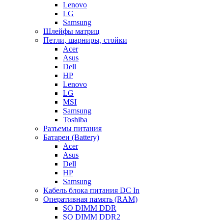
Lenovo
LG
Samsung
Шлейфы матриц
Петли, шарниры, стойки
Acer
Asus
Dell
HP
Lenovo
LG
MSI
Samsung
Toshiba
Разъемы питания
Батареи (Battery)
Acer
Asus
Dell
HP
Samsung
Кабель блока питания DC In
Оперативная память (RAM)
SO DIMM DDR
SO DIMM DDR2