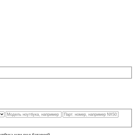
утбука или под батареей