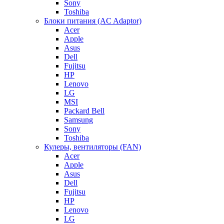
Sony
Toshiba
Блоки питания (AC Adaptor)
Acer
Apple
Asus
Dell
Fujitsu
HP
Lenovo
LG
MSI
Packard Bell
Samsung
Sony
Toshiba
Кулеры, вентиляторы (FAN)
Acer
Apple
Asus
Dell
Fujitsu
HP
Lenovo
LG