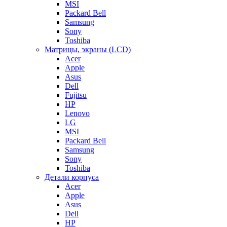
MSI
Packard Bell
Samsung
Sony
Toshiba
Матрицы, экраны (LCD)
Acer
Apple
Asus
Dell
Fujitsu
HP
Lenovo
LG
MSI
Packard Bell
Samsung
Sony
Toshiba
Детали корпуса
Acer
Apple
Asus
Dell
HP