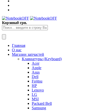
Корзина
0 грн.
Главная
О нас
Магазин запчастей
Клавиатуры (Keyboard)
Acer
Apple
Asus
Dell
Fujitsu
HP
Lenovo
LG
MSI
Packard Bell
Samsung