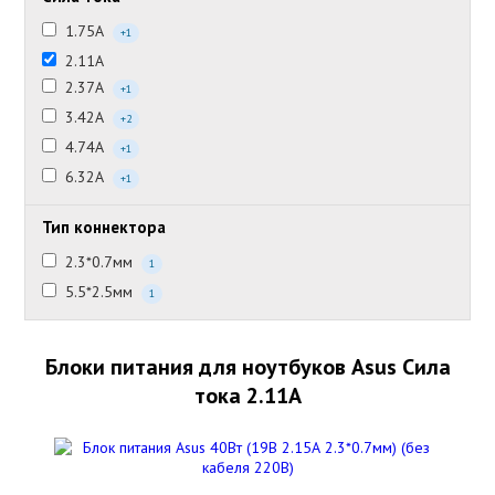
1.75А
+1
2.11А
2.37А
+1
3.42А
+2
4.74А
+1
6.32А
+1
Тип коннектора
2.3*0.7мм
1
5.5*2.5мм
1
Блоки питания для ноутбуков Asus Сила
тока 2.11А