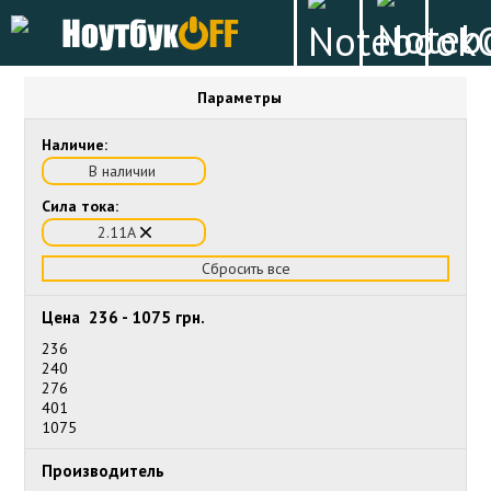
Параметры
Наличие:
В наличии
Сила тока:
2.11А
Сбросить все
Цена
236
-
1075
грн.
236
240
276
401
1075
Производитель