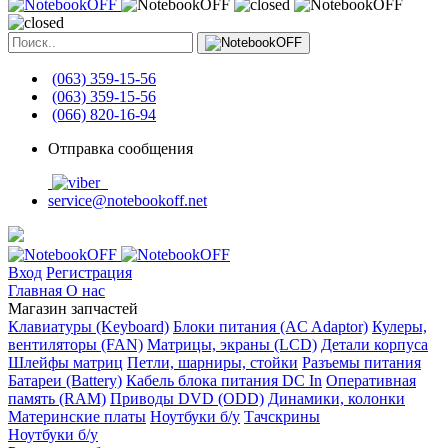
(063) 359-15-56
(063) 359-15-56
(066) 820-16-94
Отправка сообщения
service@notebookoff.net
Вход
Регистрация
Главная
О нас
Магазин запчастей
Клавиатуры (Keyboard)
Блоки питания (AC Adaptor)
Кулеры,
вентиляторы (FAN)
Матрицы, экраны (LCD)
Детали корпуса
Шлейфы матриц
Петли, шарниры, стойки
Разъемы питания
Батареи (Battery)
Кабель блока питания DC In
Оперативная
память (RAM)
Приводы DVD (ODD)
Динамики, колонки
Материнские платы
Ноутбуки б/у
Тачскрины
Ноутбуки б/у