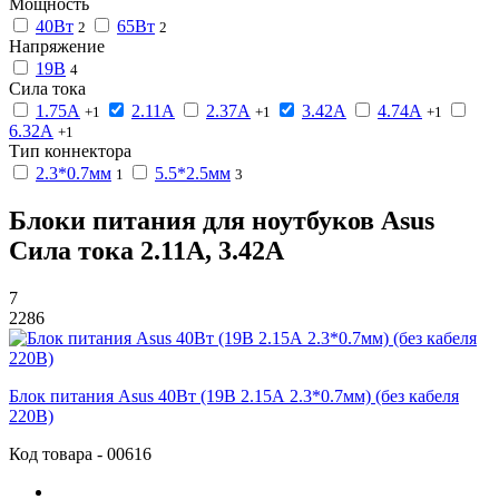
Мощность
40Вт
65Вт
2
2
Напряжение
19В
4
Сила тока
1.75А
2.11А
2.37А
3.42А
4.74А
+1
+1
+1
6.32А
+1
Тип коннектора
2.3*0.7мм
5.5*2.5мм
1
3
Блоки питания для ноутбуков Asus
Сила тока 2.11А, 3.42А
7
2286
Блок питания Asus 40Вт (19В 2.15А 2.3*0.7мм) (без кабеля
220В)
Код товара - 00616