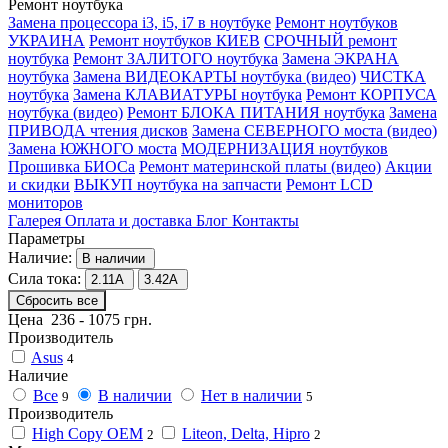
Ремонт ноутбука
Замена процессора i3, i5, i7 в ноутбуке
Ремонт ноутбуков
УКРАИНА
Ремонт ноутбуков КИЕВ
СРОЧНЫЙ ремонт
ноутбука
Ремонт ЗАЛИТОГО ноутбука
Замена ЭКРАНА
ноутбука
Замена ВИДЕОКАРТЫ ноутбука (видео)
ЧИСТКА
ноутбука
Замена КЛАВИАТУРЫ ноутбука
Ремонт КОРПУСА
ноутбука (видео)
Ремонт БЛОКА ПИТАНИЯ ноутбука
Замена
ПРИВОДА чтения дисков
Замена СЕВЕРНОГО моста (видео)
Замена ЮЖНОГО моста
МОДЕРНИЗАЦИЯ ноутбуков
Прошивка БИОСа
Ремонт материнской платы (видео)
Акции
и скидки
ВЫКУП ноутбука на запчасти
Ремонт LCD
мониторов
Галерея
Оплата и доставка
Блог
Контакты
Параметры
Наличие:
В наличии
Сила тока:
2.11А
3.42А
Сбросить все
Цена
236
-
1075
грн.
Производитель
Asus
4
Наличие
Все
В наличии
Нет в наличии
9
5
Производитель
High Copy OEM
Liteon, Delta, Hipro
2
2