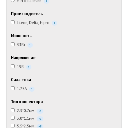
Нет в наличии
1
Производитель
Liteon, Delta, Hipro
1
Мощность
33Вт
1
Напряжение
19В
1
Сила тока
1.75А
1
Тип коннектора
2.3*0.7мм
+1
3.0*1.1мм
+1
5.5*2.5мм
+5