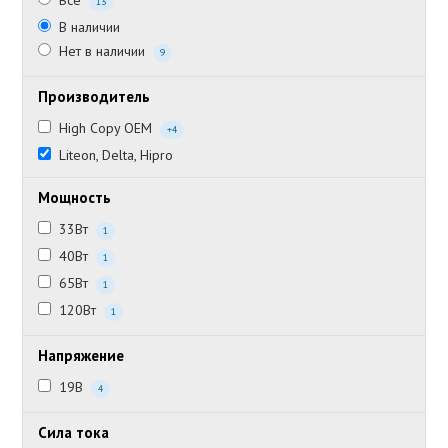
Все
13
В наличии
Нет в наличии
9
Производитель
High Copy OEM
+4
Liteon, Delta, Hipro
Мощность
33Вт
1
40Вт
1
65Вт
1
120Вт
1
Напряжение
19В
4
Сила тока