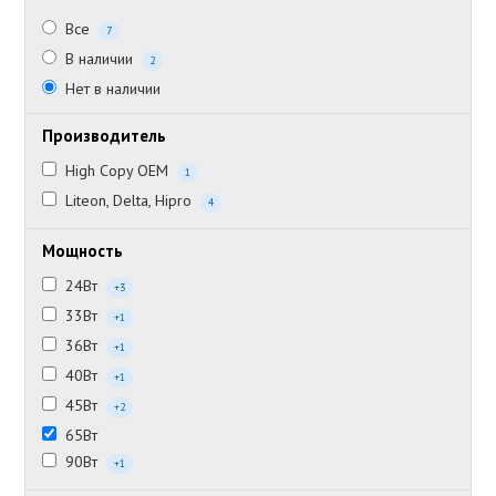
Все
7
В наличии
2
Нет в наличии
Производитель
High Copy OEM
1
Liteon, Delta, Hipro
4
Мощность
24Вт
+3
33Вт
+1
36Вт
+1
40Вт
+1
45Вт
+2
65Вт
90Вт
+1