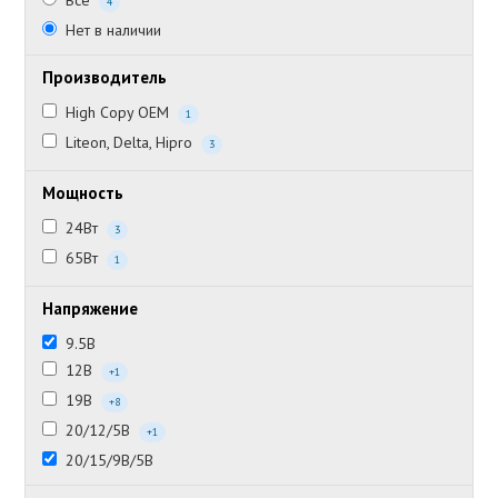
Все
4
Нет в наличии
Производитель
High Copy OEM
1
Liteon, Delta, Hipro
3
Мощность
24Вт
3
65Вт
1
Напряжение
9.5В
12В
+1
19В
+8
20/12/5В
+1
20/15/9В/5В