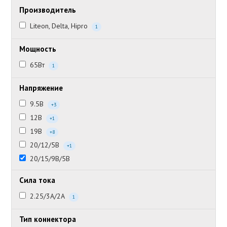
Производитель
Liteon, Delta, Hipro
1
Мощность
65Вт
1
Напряжение
9.5В
+3
12В
+1
19В
+8
20/12/5В
+1
20/15/9В/5В
Сила тока
2.25/3А/2А
1
Тип коннектора