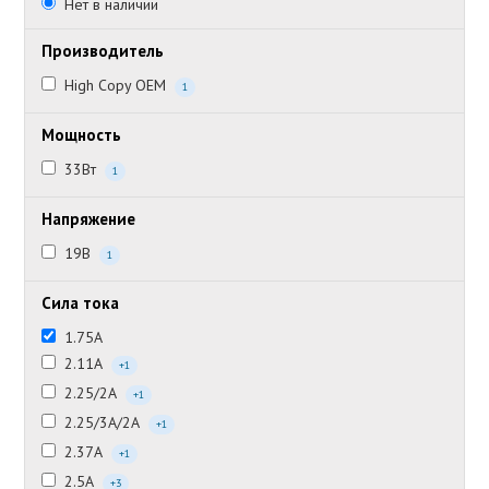
Нет в наличии
Производитель
High Copy OEM
1
Мощность
33Вт
1
Напряжение
19В
1
Сила тока
1.75А
2.11А
+1
2.25/2А
+1
2.25/3А/2А
+1
2.37А
+1
2.5А
+3