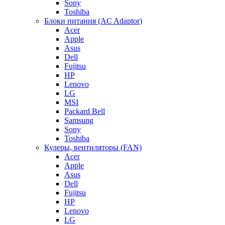
Sony
Toshiba
Блоки питания (AC Adaptor)
Acer
Apple
Asus
Dell
Fujitsu
HP
Lenovo
LG
MSI
Packard Bell
Samsung
Sony
Toshiba
Кулеры, вентиляторы (FAN)
Acer
Apple
Asus
Dell
Fujitsu
HP
Lenovo
LG