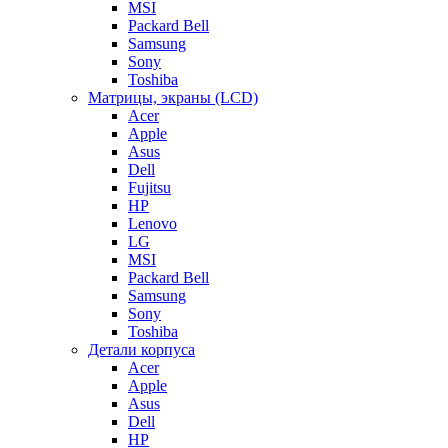
MSI
Packard Bell
Samsung
Sony
Toshiba
Матрицы, экраны (LCD)
Acer
Apple
Asus
Dell
Fujitsu
HP
Lenovo
LG
MSI
Packard Bell
Samsung
Sony
Toshiba
Детали корпуса
Acer
Apple
Asus
Dell
HP