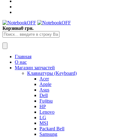
Корзина
0 грн.
Главная
О нас
Магазин запчастей
Клавиатуры (Keyboard)
Acer
Apple
Asus
Dell
Fujitsu
HP
Lenovo
LG
MSI
Packard Bell
Samsung