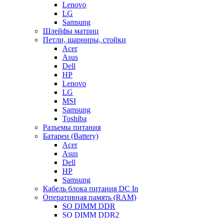
Lenovo
LG
Samsung
Шлейфы матриц
Петли, шарниры, стойки
Acer
Asus
Dell
HP
Lenovo
LG
MSI
Samsung
Toshiba
Разъемы питания
Батареи (Battery)
Acer
Asus
Dell
HP
Samsung
Кабель блока питания DC In
Оперативная память (RAM)
SO DIMM DDR
SO DIMM DDR2