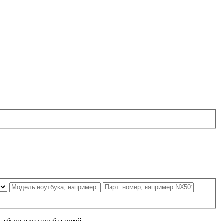
утбука или под батареей