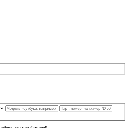
утбука или под батареей