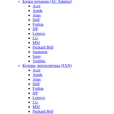
Блоки питания (AC Adaptor)
Acer
Apple
Asus
Dell
Fujitsu
HP
Lenovo
LG
MSI
Packard Bell
Samsung
Sony
Toshiba
Кулеры, вентиляторы (FAN)
Acer
Apple
Asus
Dell
Fujitsu
HP
Lenovo
LG
MSI
Packard Bell