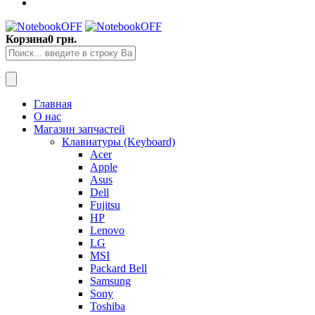
Корзина
0 грн.
Главная
О нас
Магазин запчастей
Клавиатуры (Keyboard)
Acer
Apple
Asus
Dell
Fujitsu
HP
Lenovo
LG
MSI
Packard Bell
Samsung
Sony
Toshiba