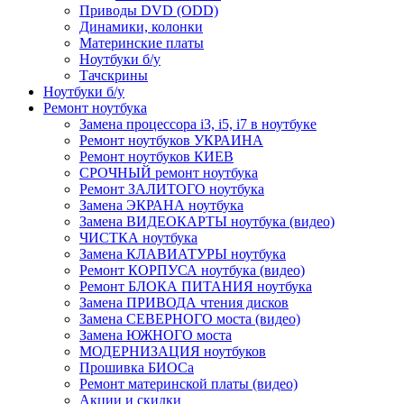
Приводы DVD (ODD)
Динамики, колонки
Материнские платы
Ноутбуки б/у
Тачскрины
Ноутбуки б/у
Ремонт ноутбука
Замена процессора i3, i5, i7 в ноутбуке
Ремонт ноутбуков УКРАИНА
Ремонт ноутбуков КИЕВ
СРОЧНЫЙ ремонт ноутбука
Ремонт ЗАЛИТОГО ноутбука
Замена ЭКРАНА ноутбука
Замена ВИДЕОКАРТЫ ноутбука (видео)
ЧИСТКА ноутбука
Замена КЛАВИАТУРЫ ноутбука
Ремонт КОРПУСА ноутбука (видео)
Ремонт БЛОКА ПИТАНИЯ ноутбука
Замена ПРИВОДА чтения дисков
Замена СЕВЕРНОГО моста (видео)
Замена ЮЖНОГО моста
МОДЕРНИЗАЦИЯ ноутбуков
Прошивка БИОСа
Ремонт материнской платы (видео)
Акции и скидки