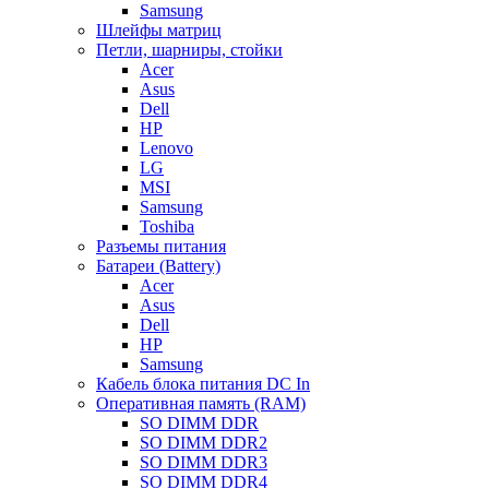
Samsung
Шлейфы матриц
Петли, шарниры, стойки
Acer
Asus
Dell
HP
Lenovo
LG
MSI
Samsung
Toshiba
Разъемы питания
Батареи (Battery)
Acer
Asus
Dell
HP
Samsung
Кабель блока питания DC In
Оперативная память (RAM)
SO DIMM DDR
SO DIMM DDR2
SO DIMM DDR3
SO DIMM DDR4