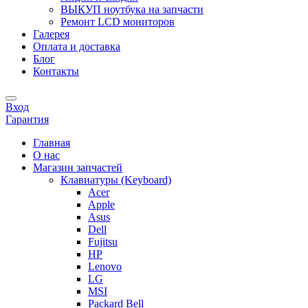
ВЫКУП ноутбука на запчасти
Ремонт LCD мониторов
Галерея
Оплата и доставка
Блог
Контакты
Вход
Гарантия
Главная
О нас
Магазин запчастей
Клавиатуры (Keyboard)
Acer
Apple
Asus
Dell
Fujitsu
HP
Lenovo
LG
MSI
Packard Bell