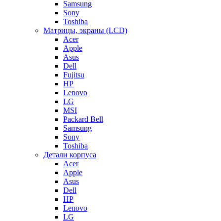
Samsung
Sony
Toshiba
Матрицы, экраны (LCD)
Acer
Apple
Asus
Dell
Fujitsu
HP
Lenovo
LG
MSI
Packard Bell
Samsung
Sony
Toshiba
Детали корпуса
Acer
Apple
Asus
Dell
HP
Lenovo
LG