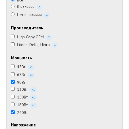
Все
В наличии
2
Нет в наличии
4
Производитель
High Copy OEM
2
Liteon, Delta, Hipro
4
Мощность
45Вт
+1
65Вт
+4
90Вт
130Вт
+1
150Вт
+1
180Вт
+1
240Вт
Напряжение