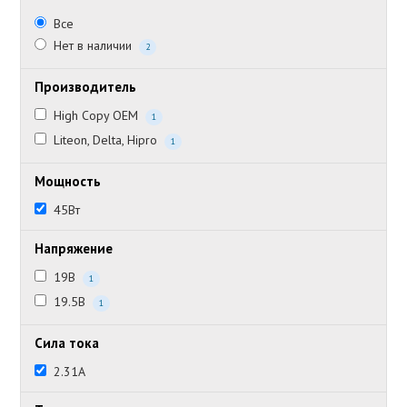
Все
Нет в наличии
2
Производитель
High Copy OEM
1
Liteon, Delta, Hipro
1
Мощность
45Вт
Напряжение
19В
1
19.5В
1
Сила тока
2.31А