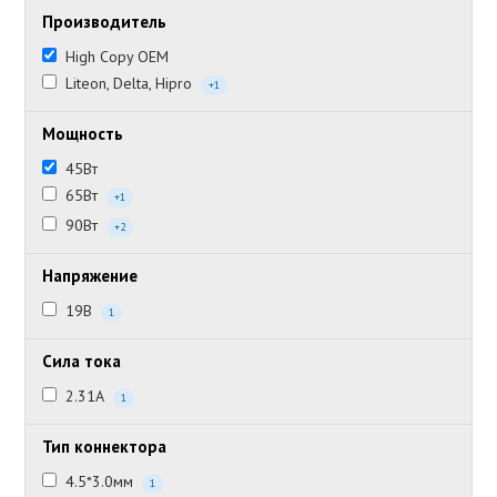
Производитель
High Copy OEM
Liteon, Delta, Hipro
+1
Мощность
45Вт
65Вт
+1
90Вт
+2
Напряжение
19В
1
Сила тока
2.31А
1
Тип коннектора
4.5*3.0мм
1