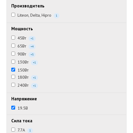
Производитель
Liteon, Delta, Hipro
1
Мощность
45Вт
+1
65Вт
+4
90Вт
+5
130Вт
+1
150Вт
180Вт
+1
240Вт
+1
Напряжение
19.5В
Сила тока
7.7А
1