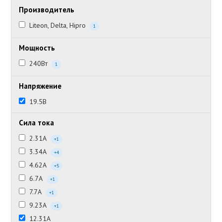
Производитель
Liteon, Delta, Hipro
1
Мощность
240Вт
1
Напряжение
19.5В
Сила тока
2.31А
+1
3.34А
+4
4.62А
+5
6.7А
+1
7.7А
+1
9.23А
+1
12.31А