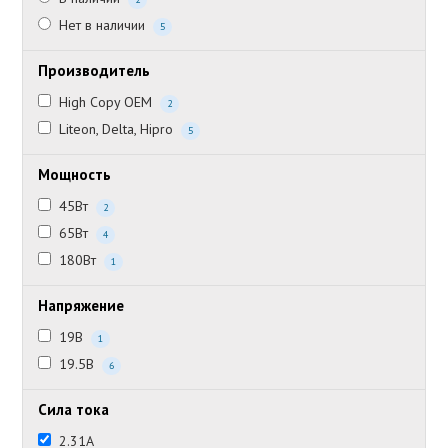
Нет в наличии
5
Производитель
High Copy OEM
2
Liteon, Delta, Hipro
5
Мощность
45Вт
2
65Вт
4
180Вт
1
Напряжение
19В
1
19.5В
6
Сила тока
2.31А