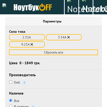
Параметры
Сила тока:
2.31А
3.34А
9.23А
Сбросить все
Цена
0
-
1849
грн.
Производитель
Dell
7
Наличие
Все
В наличии
2