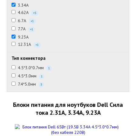
3.34А
4.62А
+5
6.7А
+1
7.7А
+1
9.23А
12.31А
+1
Тип коннектора
4.5*3.0*0.7мм
1
4.5*3.0мм
1
7.4*5.0мм
3
Блоки питания для ноутбуков Dell Сила
тока 2.31А, 3.34А, 9.23А