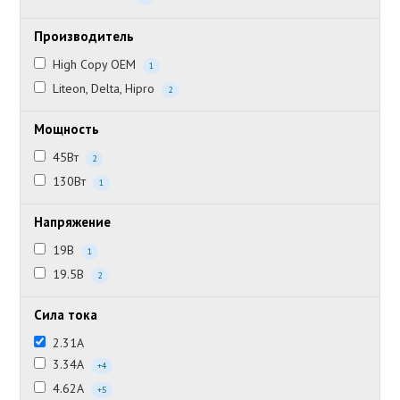
Производитель
High Copy OEM
1
Liteon, Delta, Hipro
2
Мощность
45Вт
2
130Вт
1
Напряжение
19В
1
19.5В
2
Сила тока
2.31А
3.34А
+4
4.62А
+5