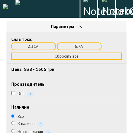
Параметры
Сила тока:
2.31А
6.7А
Сбросить все
Цена
838
-
1505
грн.
Производитель
Dell
3
Наличие
Все
В наличии
1
Нет в наличии
2