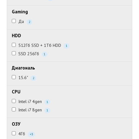
Gaming
Да
2
HDD
512Гб SSD + 1Тб HDD
1
SSD 256Гб
1
Диагональ
15.6"
2
CPU
Intel i7 4gen
1
Intel i7 8gen
1
ОЗУ
4Гб
+3