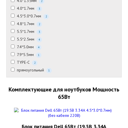
4.0*1.35мм
2
4.0*1.7мм
3
4.5*3.0*0.7мм
2
4.8*1.7мм
2
5.5*1.7мм
3
5.5*2.5мм
4
7.4*5.0мм
4
7.9*5.5мм
1
TYPE-C
2
прямоугольный
1
Комплектующие для ноутбуков Мощность
65Вт
Блок питания Dell 65Вт (19.5В 3.34А