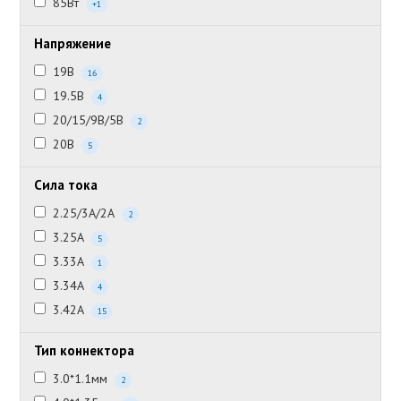
85Вт
+1
Напряжение
19В
16
19.5В
4
20/15/9В/5В
2
20В
5
Сила тока
2.25/3А/2А
2
3.25А
5
3.33А
1
3.34А
4
3.42А
15
Тип коннектора
3.0*1.1мм
2