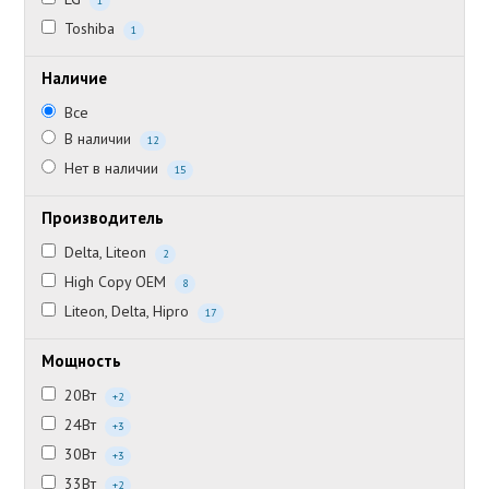
1
Toshiba
1
Наличие
Все
В наличии
12
Нет в наличии
15
Производитель
Delta, Liteon
2
High Copy OEM
8
Liteon, Delta, Hipro
17
Мощность
20Вт
+2
24Вт
+3
30Вт
+3
33Вт
+2