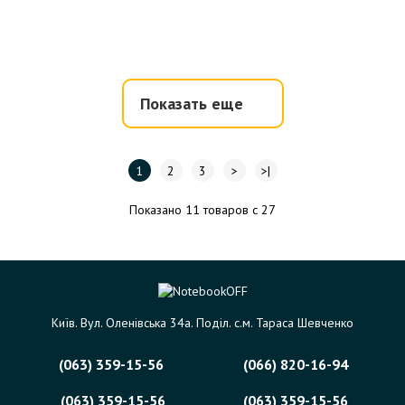
Показать еще
1
2
3
>
>|
Показано 11 товаров с 27
Київ. Вул. Оленівська 34а. Поділ. с.м. Тараса Шевченко
(063) 359-15-56
(066) 820-16-94
(063) 359-15-56
(063) 359-15-56