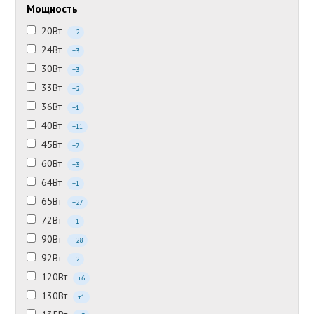
Мощность
20Вт
+2
24Вт
+3
30Вт
+3
33Вт
+2
36Вт
+1
40Вт
+11
45Вт
+7
60Вт
+3
64Вт
+1
65Вт
+27
72Вт
+1
90Вт
+28
92Вт
+2
120Вт
+6
130Вт
+1