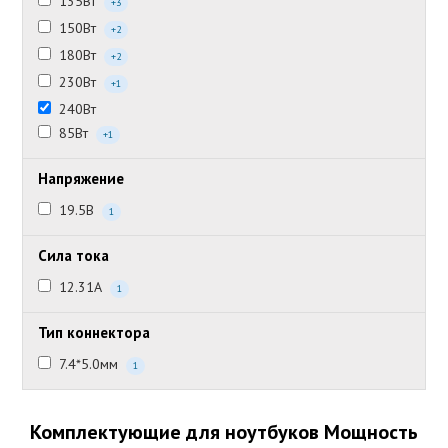
135Вт
+3
150Вт
+2
180Вт
+2
230Вт
+1
240Вт
85Вт
+1
Напряжение
19.5В
1
Сила тока
12.31А
1
Тип коннектора
7.4*5.0мм
1
Комплектующие для ноутбуков Мощность