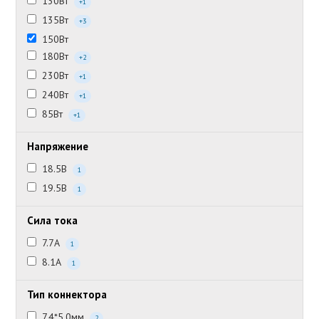
130Вт
+1
135Вт
+3
150Вт
180Вт
+2
230Вт
+1
240Вт
+1
85Вт
+1
Напряжение
18.5В
1
19.5В
1
Сила тока
7.7А
1
8.1А
1
Тип коннектора
7.4*5.0мм
2