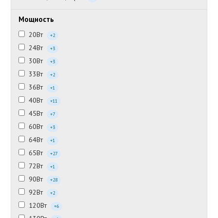
Мощность
20Вт
+2
24Вт
+3
30Вт
+3
33Вт
+2
36Вт
+1
40Вт
+11
45Вт
+7
60Вт
+3
64Вт
+1
65Вт
+27
72Вт
+1
90Вт
+28
92Вт
+2
120Вт
+6