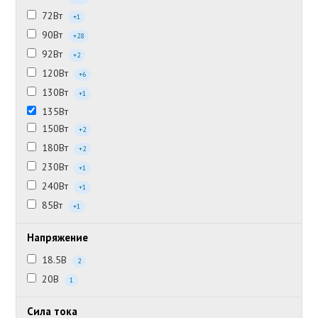
72Вт
+1
90Вт
+28
92Вт
+2
120Вт
+6
130Вт
+1
135Вт
150Вт
+2
180Вт
+2
230Вт
+1
240Вт
+1
85Вт
+1
Напряжение
18.5В
2
20В
1
Сила тока