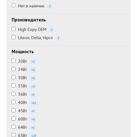
Нет в наличии
2
Производитель
High Copy OEM
1
Liteon, Delta, Hipro
2
Мощность
20Вт
+2
24Вт
+3
30Вт
+3
33Вт
+2
36Вт
+1
40Вт
+11
45Вт
+7
60Вт
+3
64Вт
+1
65Вт
+27