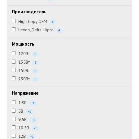
Производитель
High Copy OEM
1
Liteon, Delta, Hipro
4
Мощность
120Вт
1
135Вт
2
150Вт
1
230Вт
1
Напряжение
1.8В
+1
5В
+1
9.5В
+3
10.5В
+1
12В
+1