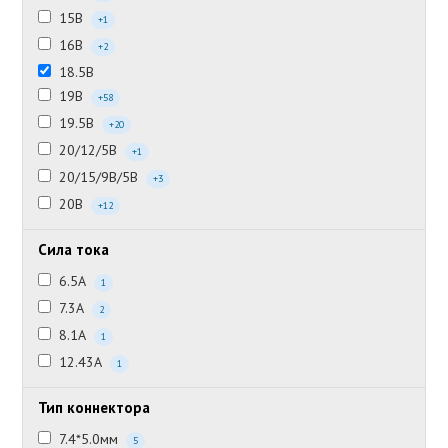
15В
+1
16В
+2
18.5В
19В
+58
19.5В
+20
20/12/5В
+1
20/15/9В/5В
+3
20В
+12
Сила тока
6.5А
1
7.3А
2
8.1А
1
12.43А
1
Тип коннектора
7.4*5.0мм
5