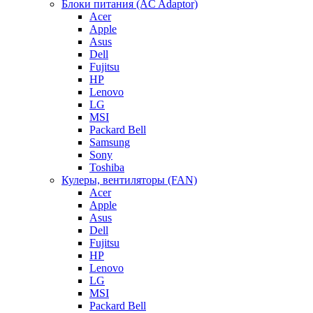
Блоки питания (AC Adaptor)
Acer
Apple
Asus
Dell
Fujitsu
HP
Lenovo
LG
MSI
Packard Bell
Samsung
Sony
Toshiba
Кулеры, вентиляторы (FAN)
Acer
Apple
Asus
Dell
Fujitsu
HP
Lenovo
LG
MSI
Packard Bell