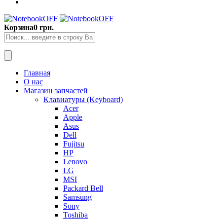
Корзина
0 грн.
Главная
О нас
Магазин запчастей
Клавиатуры (Keyboard)
Acer
Apple
Asus
Dell
Fujitsu
HP
Lenovo
LG
MSI
Packard Bell
Samsung
Sony
Toshiba