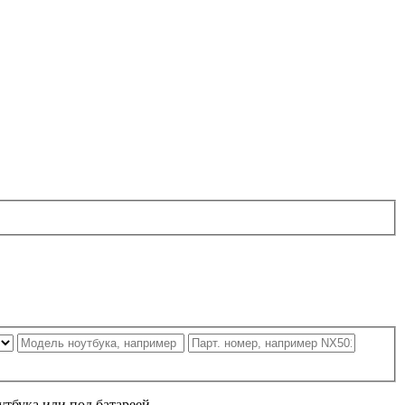
утбука или под батареей