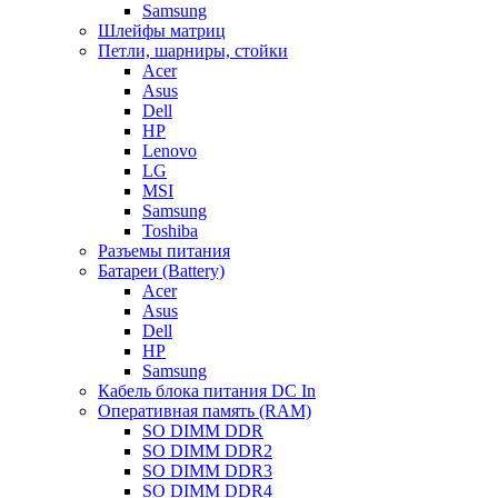
Samsung
Шлейфы матриц
Петли, шарниры, стойки
Acer
Asus
Dell
HP
Lenovo
LG
MSI
Samsung
Toshiba
Разъемы питания
Батареи (Battery)
Acer
Asus
Dell
HP
Samsung
Кабель блока питания DC In
Оперативная память (RAM)
SO DIMM DDR
SO DIMM DDR2
SO DIMM DDR3
SO DIMM DDR4