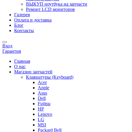
ВЫКУП ноутбука на запчасти
Ремонт LCD мониторов
Галерея
Оплата и доставка
Блог
Контакты
Вход
Гарантия
Главная
О нас
Магазин запчастей
Клавиатуры (Keyboard)
Acer
Apple
Asus
Dell
Fujitsu
HP
Lenovo
LG
MSI
Packard Bell