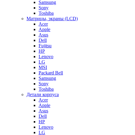
Samsung
Sony
Toshiba
Матрицы, экраны (LCD)
Acer
Apple
Asus
Dell
Fujitsu
HP
Lenovo
LG
MSI
Packard Bell
Samsung
Sony
Toshiba
Детали корпуса
Acer
Apple
Asus
Dell
HP
Lenovo
LG