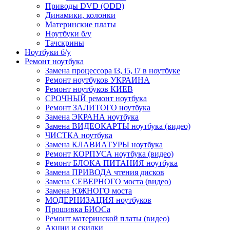
Приводы DVD (ODD)
Динамики, колонки
Материнские платы
Ноутбуки б/у
Тачскрины
Ноутбуки б/у
Ремонт ноутбука
Замена процессора i3, i5, i7 в ноутбуке
Ремонт ноутбуков УКРАИНА
Ремонт ноутбуков КИЕВ
СРОЧНЫЙ ремонт ноутбука
Ремонт ЗАЛИТОГО ноутбука
Замена ЭКРАНА ноутбука
Замена ВИДЕОКАРТЫ ноутбука (видео)
ЧИСТКА ноутбука
Замена КЛАВИАТУРЫ ноутбука
Ремонт КОРПУСА ноутбука (видео)
Ремонт БЛОКА ПИТАНИЯ ноутбука
Замена ПРИВОДА чтения дисков
Замена СЕВЕРНОГО моста (видео)
Замена ЮЖНОГО моста
МОДЕРНИЗАЦИЯ ноутбуков
Прошивка БИОСа
Ремонт материнской платы (видео)
Акции и скидки