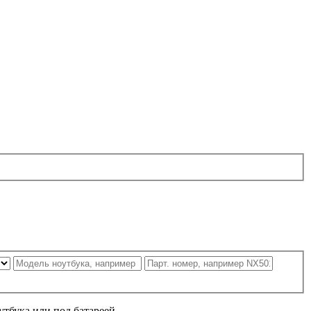
утбука или под батареей