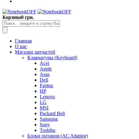
Корзина
0 грн.
Главная
О нас
Магазин запчастей
Клавиатуры (Keyboard)
Acer
Apple
Asus
Dell
Fujitsu
HP
Lenovo
LG
MSI
Packard Bell
Samsung
Sony
Toshiba
Блоки питания (AC Adaptor)