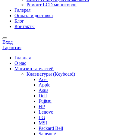
Ремонт LCD мониторов
Галерея
Оплата и доставка
Блог
Контакты
Вход
Гарантия
Главная
О нас
Магазин запчастей
Клавиатуры (Keyboard)
Acer
Apple
Asus
Dell
Fujitsu
HP
Lenovo
LG
MSI
Packard Bell
Samsung