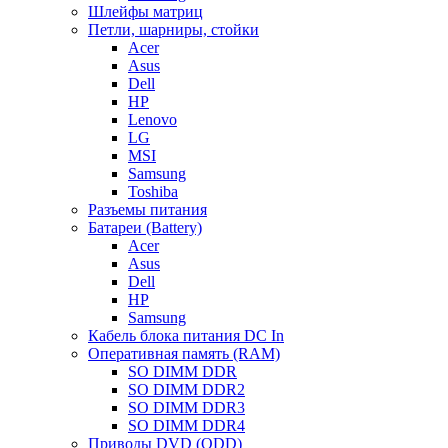
Шлейфы матриц
Петли, шарниры, стойки
Acer
Asus
Dell
HP
Lenovo
LG
MSI
Samsung
Toshiba
Разъемы питания
Батареи (Battery)
Acer
Asus
Dell
HP
Samsung
Кабель блока питания DC In
Оперативная память (RAM)
SO DIMM DDR
SO DIMM DDR2
SO DIMM DDR3
SO DIMM DDR4
Приводы DVD (ODD)