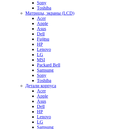
Sony
Toshiba
Матрицы, экраны (LCD)
Acer
Apple
Asus
Dell
Fujitsu
HP
Lenovo
LG
MSI
Packard Bell
Samsung
Sony
Toshiba
Детали корпуса
Acer
Apple
Asus
Dell
HP
Lenovo
LG
Samsung