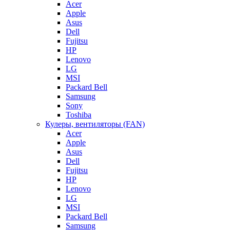
Acer
Apple
Asus
Dell
Fujitsu
HP
Lenovo
LG
MSI
Packard Bell
Samsung
Sony
Toshiba
Кулеры, вентиляторы (FAN)
Acer
Apple
Asus
Dell
Fujitsu
HP
Lenovo
LG
MSI
Packard Bell
Samsung