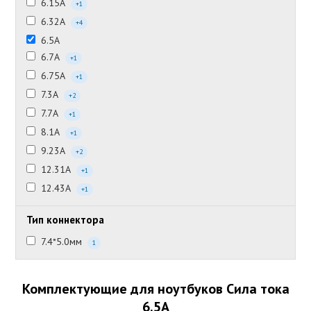
6.15А
+1
6.32А
+4
6.5А
6.7А
+1
6.75А
+1
7.3А
+2
7.7А
+1
8.1А
+1
9.23А
+2
12.31А
+1
12.43А
+1
Тип коннектора
7.4*5.0мм
1
Комплектующие для ноутбуков Сила тока
6.5А