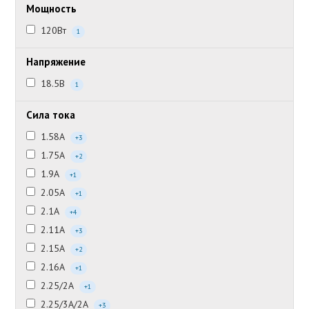
Мощность
120Вт
1
Напряжение
18.5В
1
Сила тока
1.58А
+3
1.75А
+2
1.9А
+1
2.05А
+1
2.1А
+4
2.11А
+3
2.15А
+2
2.16А
+1
2.25/2А
+1
2.25/3А/2А
+3