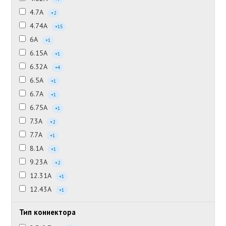
4.7А
+2
4.74А
+15
6А
+1
6.15А
+1
6.32А
+4
6.5А
+1
6.7А
+1
6.75А
+1
7.3А
+2
7.7А
+1
8.1А
+1
9.23А
+2
12.31А
+1
12.43А
+1
Тип коннектора