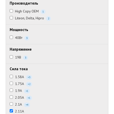
Производитель
High Copy OEM
1
Liteon, Delta, Hipro
2
Мощность
40Вт
3
Напряжение
19В
3
Сила тока
1.58А
+3
1.75А
+2
1.9А
+1
2.05А
+1
2.1А
+4
2.11А