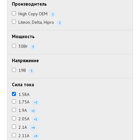
Производитель
High Copy OEM
1
Liteon, Delta, Hipro
2
Мощность
30Вт
3
Напряжение
19В
3
Сила тока
1.58А
1.75А
+2
1.9А
+1
2.05А
+1
2.1А
+4
2.11А
+3