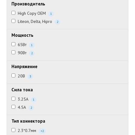
Производитель
High Copy OEM
1
Liteon, Delta, Hipro
2
Мощность
65Вт
1
90Вт
2
Напряжение
20В
3
Сила тока
3.25А
1
4.5А
2
Тип коннектора
2.3*0.7мм
+2