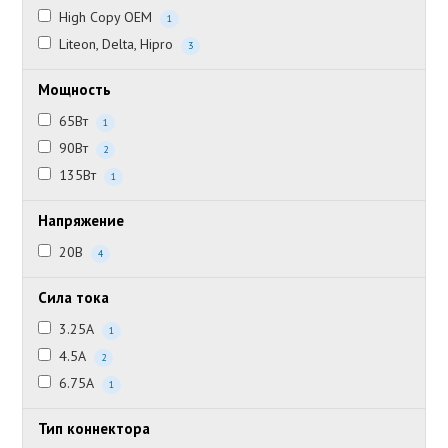
High Copy OEM
1
Liteon, Delta, Hipro
3
Мощность
65Вт
1
90Вт
2
135Вт
1
Напряжение
20В
4
Сила тока
3.25А
1
4.5А
2
6.75А
1
Тип коннектора