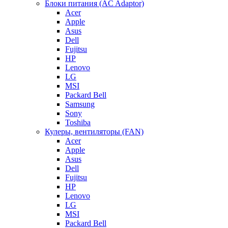
Блоки питания (AC Adaptor)
Acer
Apple
Asus
Dell
Fujitsu
HP
Lenovo
LG
MSI
Packard Bell
Samsung
Sony
Toshiba
Кулеры, вентиляторы (FAN)
Acer
Apple
Asus
Dell
Fujitsu
HP
Lenovo
LG
MSI
Packard Bell