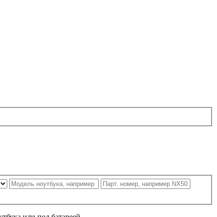
утбука или под батареей