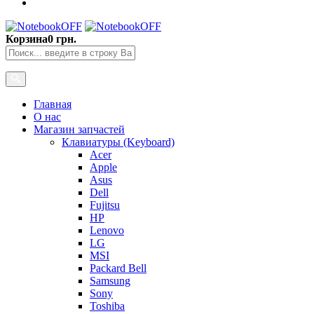
Корзина
0 грн.
Главная
О нас
Магазин запчастей
Клавиатуры (Keyboard)
Acer
Apple
Asus
Dell
Fujitsu
HP
Lenovo
LG
MSI
Packard Bell
Samsung
Sony
Toshiba