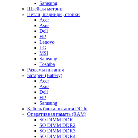
Samsung
Шлейфы матриц
Петли, шарниры, стойки
Acer
Asus
Dell
HP
Lenovo
LG
MSI
Samsung
Toshiba
Разъемы питания
Батареи (Battery)
Acer
Asus
Dell
HP
Samsung
Кабель блока питания DC In
Оперативная память (RAM)
SO DIMM DDR
SO DIMM DDR2
SO DIMM DDR3
SO DIMM DDR4