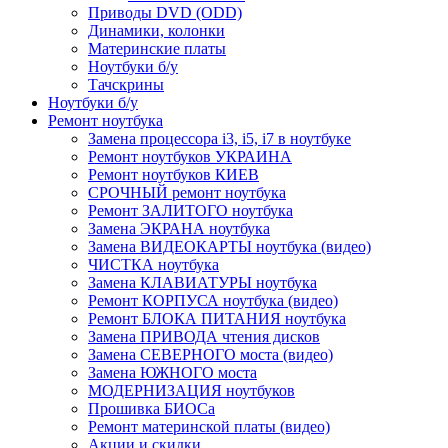
Приводы DVD (ODD)
Динамики, колонки
Материнские платы
Ноутбуки б/у
Тачскрины
Ноутбуки б/у
Ремонт ноутбука
Замена процессора i3, i5, i7 в ноутбуке
Ремонт ноутбуков УКРАИНА
Ремонт ноутбуков КИЕВ
СРОЧНЫЙ ремонт ноутбука
Ремонт ЗАЛИТОГО ноутбука
Замена ЭКРАНА ноутбука
Замена ВИДЕОКАРТЫ ноутбука (видео)
ЧИСТКА ноутбука
Замена КЛАВИАТУРЫ ноутбука
Ремонт КОРПУСА ноутбука (видео)
Ремонт БЛОКА ПИТАНИЯ ноутбука
Замена ПРИВОДА чтения дисков
Замена СЕВЕРНОГО моста (видео)
Замена ЮЖНОГО моста
МОДЕРНИЗАЦИЯ ноутбуков
Прошивка БИОСа
Ремонт материнской платы (видео)
Акции и скидки