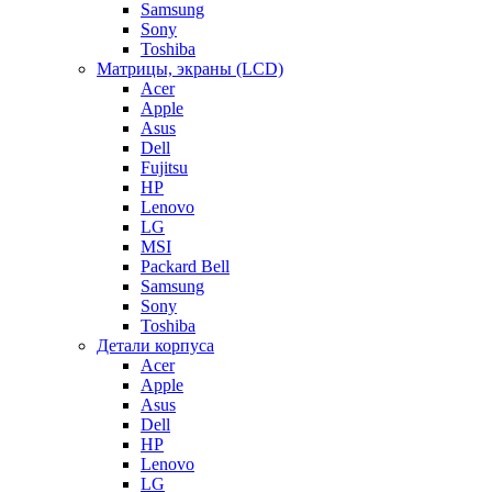
Samsung
Sony
Toshiba
Матрицы, экраны (LCD)
Acer
Apple
Asus
Dell
Fujitsu
HP
Lenovo
LG
MSI
Packard Bell
Samsung
Sony
Toshiba
Детали корпуса
Acer
Apple
Asus
Dell
HP
Lenovo
LG