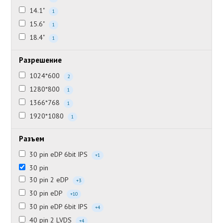
14.1"
1
15.6"
1
18.4"
1
Разрешение
1024*600
2
1280*800
1
1366*768
1
1920*1080
1
Разъем
30 pin eDP 6bit IPS
+1
30 pin
30 pin 2 eDP
+3
30 pin eDP
+10
30 pin eDP 6bit IPS
+4
40 pin 2 LVDS
+4