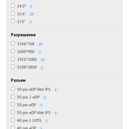
14.0"
5
15.6"
13
17.3"
2
Разрешение
1366*768
10
1600*900
2
1920*1080
10
3200*1800
1
Разъем
30 pin eDP 6bit IPS
1
30 pin 2 eDP
3
30 pin eDP
7
30 pin eDP 6bit IPS
4
40 pin 2 LVDS
2
40 pin eDP
1